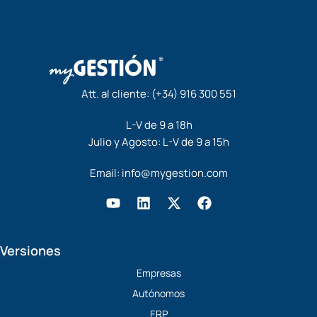
Att. al cliente:
(+34) 916 300 551
L-V de 9 a 18h
Julio y Agosto: L-V de 9 a 15h
Email:
info@mygestion.com
Y
L
X
F
o
i
-
a
u
n
t
c
t
k
w
e
Versiones
u
e
i
b
b
d
t
o
Empresas
e
i
t
o
Autónomos
n
e
k
r
ERP