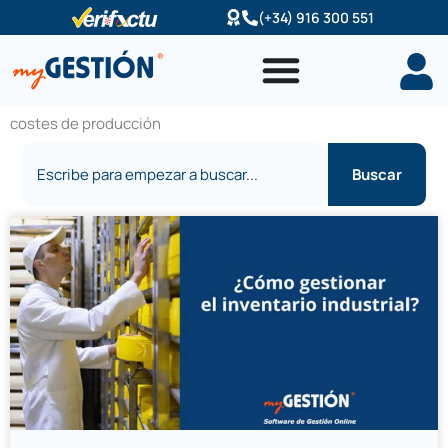
Ir
(+34) 916 300 551
al
contenido
costes de producción
Buscar
Buscar
Página
Página