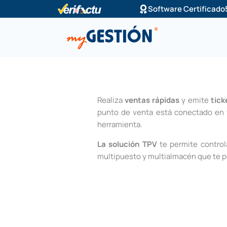
Ir
Software Certificado
al
contenido
Realiza
ventas rápidas
y emite
tick
punto de venta está conectado en t
herramienta.
La solución TPV
te permite controla
multipuesto y multialmacén que te pe