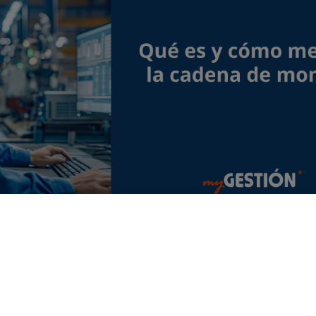
olucionando a lo largo del tiempo, pero sigue desempe
ria 4.0 ha planteado nuevos escenarios en los que la
auto