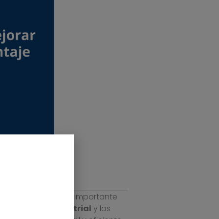
ñando un papel muy importante
matización industrial
y las