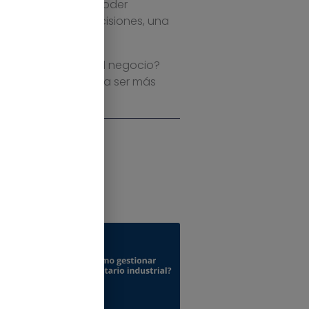
a industrial, para poder
o en la toma de decisiones, una
l de la calidad
.
istintos procesos del negocio?
 de tu industria para ser más