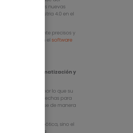
puesto el auge de las nuevas
lización y la industria 4.0 en el
emas extremadamente precisos y
 industrias utilizan el
software
roductivos.
 apuntaba,
la automatización y
anizaciones.
egura y eficiente, por lo que su
je
actuales están hechas para
que permiten adaptarse de manera
oducción de la robótica, sino el
 industria hacer una