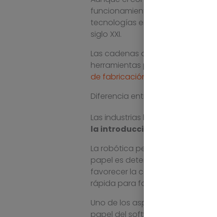
funcionamiento de muchas organi
tecnologías en la última mitad del
siglo XXI.
Las cadenas de montaje de hoy 
herramientas para medir los datos
de fabricación
para un funcionam
Diferencia entre la cadena de mo
Las industrias han experimentado
la introducción de la robótica
La robótica permite realizar tare
papel es determinante para el bu
favorecer la colaboración entre
rápida para fabricar diferentes 
Uno de los aspectos clave en la
papel del software. Utilizar un s