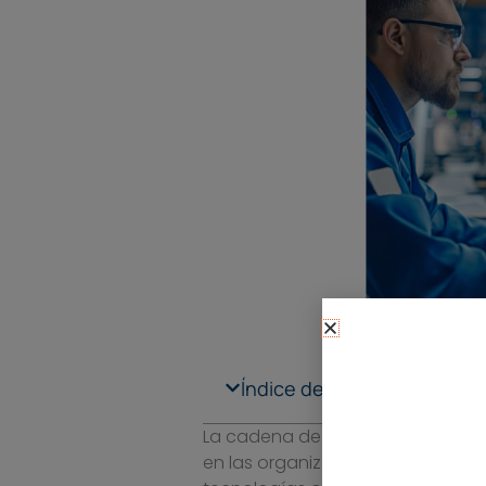
Índice de contenidos
La cadena de montaje ha ido ev
en las organizaciones. La indust