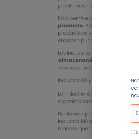
planificación eficaz de los proce
Esto permite corregir cualquier
producto
. Así, además, las her
productivos y controlar los prin
empresa pueda funcionar con ef
Las industrias pueden además ut
almacenamiento, compras, ven
favorece la colaboración entre de
Industria 4.0 y cadenas de monta
Nos
con
La industria 4.0 va mucho más al
nov
organizaciones.
Ema
Hablamos, por el contrario, del u
industria. Máquinas, operarios y
manera que toda la información s
Ac
S