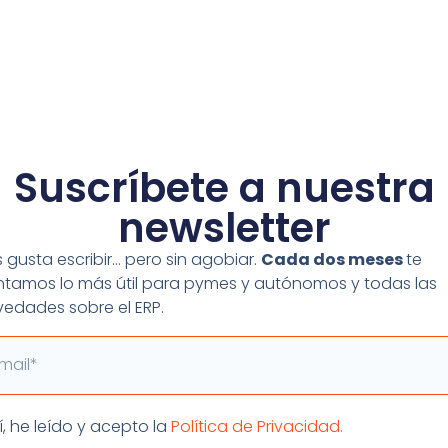
sos y
controlar toda la línea de producción
.
 problema de manera inmediata y llevar un adecuado
cont
ramientas de software actuales permiten realizar un segui
cipales KPI’s o indicadores de rendimiento de cada área d
icacia.
ilizar herramientas que integran todos los procesos del
Suscríbete a nuestra
tas y logística
. Esto permite un control integral de to
newsletter
partamentos y ayuda a mejorar la eficiencia y minimizar 
je
 gusta escribir… pero sin agobiar.
Cada dos meses
te
tamos lo más útil para pymes y autónomos y todas las
lá de la informatización de la industria, una realidad qu
edades sobre el ERP.
il
so de las tecnologías para favorecer la interconectividad 
 plantas de producción pueden enviar datos continuament
e recoge en tiempo real en la herramienta de software d
eptación
í, he leído y acepto la
Política de Privacidad.