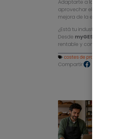
Adaptarte a la industria 4.0 supo
aprovechar el potencial de los d
mejora de la eficiencia y la plan
¿Está tu industria utilizando un 
Desde
myGESTIÓN
te invitamos 
rentable y competitivo en el futu
costes de producción
,
erp fabricac
Compartir: