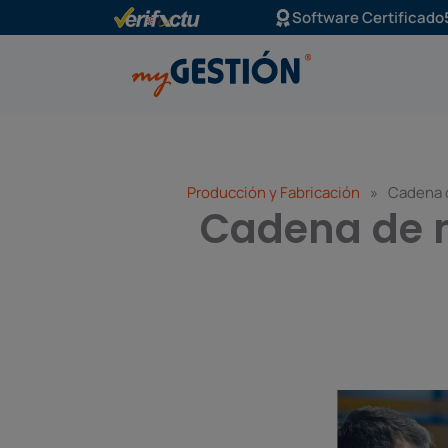
Ir
Software Certificado
al
contenido
Producción y Fabricación
»
Cadena d
Cadena de m