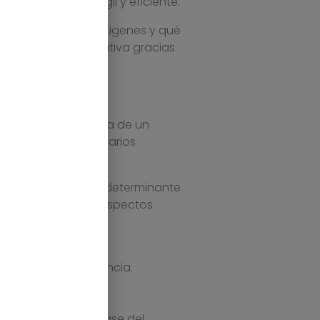
n enfoque más ágil y eficiente.
e, cuáles son sus orígenes y qué
de manera significativa gracias
pal promotor. Se trata de un
e de fases con operarios
izada.
una transformación determinante
terminante a dos aspectos
da mejorar la eficiencia.
res.
oy suponiendo la base del