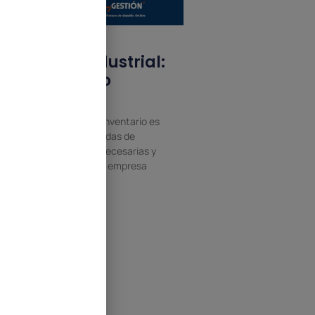
Inventario industrial:
qué es y cómo
gestionarlo
na gestión precisa del inventario es
sencial para evitar paradas de
roducción, compras innecesarias y
xcesos de stock en una empresa
ndustrial.
Leer Más