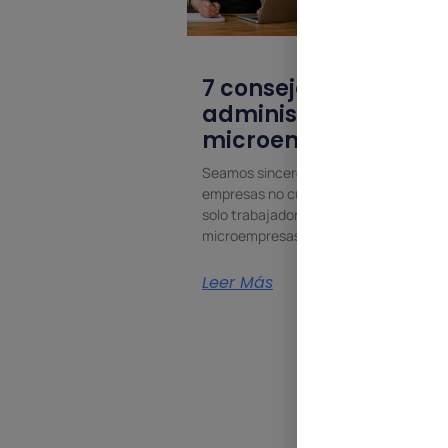
7 consejos para
administrar una
microempresa
Seamos sinceros: muchas pequeñas
empresas no cuentan con más de un
solo trabajador. Se trata de
microempresas. A lo sumo,
Leer Más