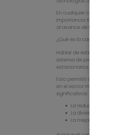
tecnologías ocupan un papel det
En cualquier caso, te invitamos 
importancia tiene en la actualid
al avance de las nuevas tecnolog
¿Qué es la cadena de montaje y 
Hablar de este concepto implica
sistema de producción en masa qu
estacionarios que se ocupan de
Esto permitió desarrollar coche
en el sector manufacturero. La i
significativos:
La reducción de los tiempo
La división y especializaci
La mejora de las condicione
Aunque el concepto de
cadena 