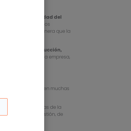
rol de la trazabilidad del
miento de los procesos
e fabricación, de manera que la
 negocio, como
producción,
dos los procesos de la empresa,
los errores.
e ya estaba presente en muchas
entre todas las áreas de la
e al sistema de gestión, de
e fabricación.