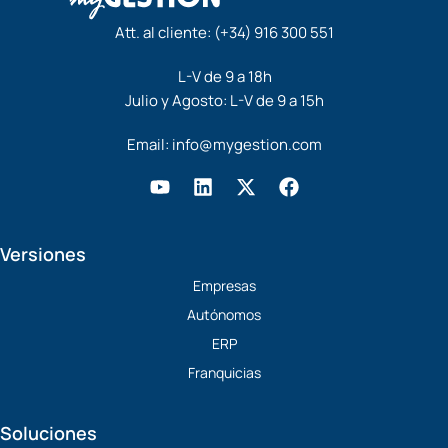
Att. al cliente:
(+34) 916 300 551
L-V de 9 a 18h
Julio y Agosto: L-V de 9 a 15h
Email:
info@mygestion.com
Y
L
X
F
o
i
-
a
u
n
t
c
t
k
w
e
Versiones
u
e
i
b
b
d
t
o
Empresas
e
i
t
o
Autónomos
n
e
k
r
ERP
Franquicias
Soluciones