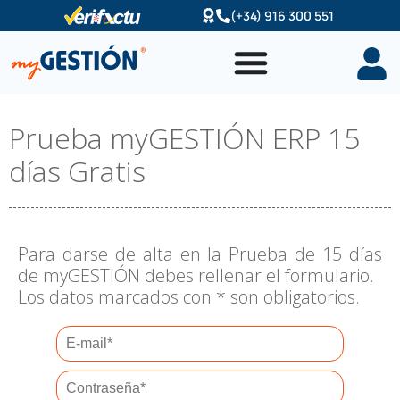
Ir
(+34) 916 300 551
al
contenido