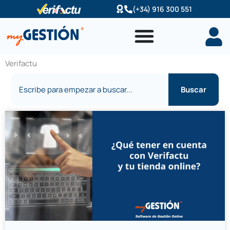
Ir
(+34) 916 300 551
al
contenido
Verifactu
Buscar
Buscar