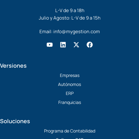
L-V de 9 a 18h
Julio y Agosto: L-V de 9 a 15h
Email:
info@mygestion.com
Y
L
X
F
o
i
-
a
u
n
t
c
t
k
w
e
Versiones
u
e
i
b
b
d
t
o
Empresas
e
i
t
o
Autónomos
n
e
k
r
ERP
Franquicias
Soluciones
Programa de Contabilidad