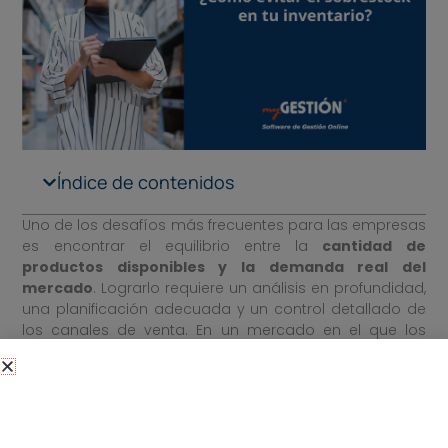
Índice de contenidos
Uno de los desafíos más frecuentes para las empresas
es encontrar el equilibrio entre la
cantidad de
productos disponibles y la demanda real del
mercado
. Lograrlo requiere un análisis en profundidad,
una planificación adecuada y un control detallado de
los canales de venta. En un mercado en el que los
hábitos de consumo y la demanda pueden cambiar
rápidamente, una mala estimación de los productos
que necesitas puede conducir al sobrestock.
Pero, ¿
qué es el sobrestock
exactamente y
cómo