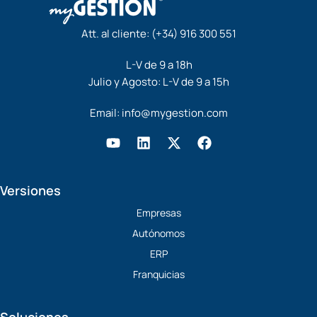
Att. al cliente:
(+34) 916 300 551
L-V de 9 a 18h
Julio y Agosto: L-V de 9 a 15h
Email:
info@mygestion.com
Y
L
X
F
o
i
-
a
u
n
t
c
t
k
w
e
Versiones
u
e
i
b
b
d
t
o
Empresas
e
i
t
o
Autónomos
n
e
k
r
ERP
Franquicias