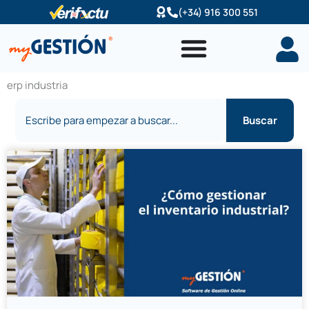
Ir
(+34) 916 300 551
al
contenido
erp industria
Buscar
Buscar