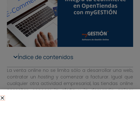
Índice de contenidos
La venta online no se limita sólo a desarrollar una web,
contratar un
hosting
y comenzar a facturar. Igual que
cualquier otra actividad empresarial, las tiendas online
necesitan conocer la oferta y la demanda, aplicar
políticas de precios o gestionar devoluciones. Para
todas estas gestiones complementarias, las
herramientas de venta online como PrestaShop o
WooCommerce tienen funcionalidades muy limitadas,
donde entran los software de gestión. Para integrar
estas plataformas y que ambas se complementen,
surgen los conectores para tiendas online.