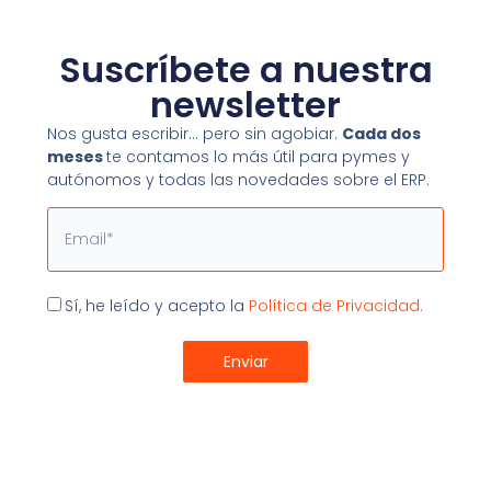
Suscríbete a nuestra
newsletter
Últimos Artículos
Nos gusta escribir… pero sin agobiar.
Cada dos
meses
te contamos lo más útil para pymes y
autónomos y todas las novedades sobre el ERP.
Email
Aceptación
Sí, he leído y acepto la
Política de Privacidad.
Enviar
7 consejos para administrar una
microempresa
Seamos sinceros: muchas pequeñas empresas no