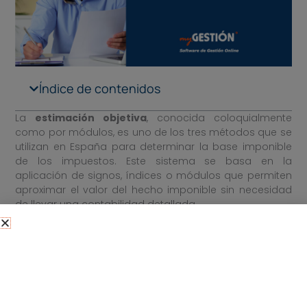
Índice de contenidos
La
estimación objetiva
, conocida coloquialmente
como por módulos, es uno de los tres métodos que se
utilizan en España para determinar la base imponible
de los impuestos. Este sistema se basa en la
aplicación de signos, índices o módulos que permiten
aproximar el valor del hecho imponible sin necesidad
de llevar una contabilidad detallada.
Este
régimen de tributación
resulta especialmente
atractivo para autónomos y pequeñas empresas, ya
que reduce de manera importante la carga
administrativa, aunque no es posible que todo el
mundo pueda utilizarlo.