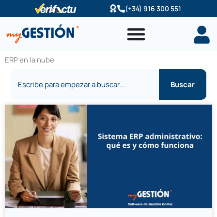
Ir
(+34) 916 300 551
al
contenido
ERP en la nube
Buscar
Buscar
Página
Página