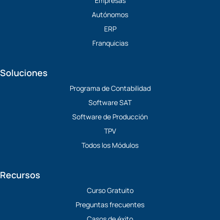
b
d
t
o
Empresas
e
i
t
o
Autónomos
n
e
k
r
ERP
Franquicias
Soluciones
Programa de Contabilidad
Software SAT
Software de Producción
TPV
Todos los Módulos
Recursos
Curso Gratuito
Preguntas frecuentes
Casos de éxito