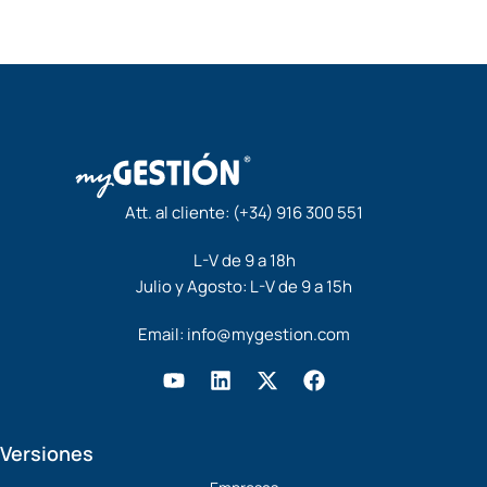
Att. al cliente:
(+34) 916 300 551
L-V de 9 a 18h
Julio y Agosto: L-V de 9 a 15h
Email:
info@mygestion.com
Y
L
X
F
o
i
-
a
u
n
t
c
t
k
w
e
Versiones
u
e
i
b