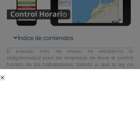
Índice de contenidos
El pasado mes de marzo se establecía la
obligatoriedad para las empresas de llevar el control
horario de los trabajadores. Debido a que la ley no
determina cuál es el método de registro que se debe
aplicar para recabar estos datos, vamos a explicar
cómo hacerlo a través de uno de los soportes más
rentables: llevar el
control horario en un software ERP
.
Desde mayo de 2019
es obligatorio registrar los
horarios de entrada y salida de los empleados. Presta
atención al post para saber cómo anotar y almacenar
el control horario con el ERP online de
myGESTIÓN
.
Para poder utilizar el software de control horario de
myGESTIÓN
es necesario que estés dado de alta en el