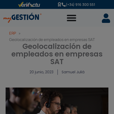
Ir
(+34) 916 300 551
al
contenido
ERP
»
Geolocalización de empleados en empresas SAT
Geolocalización de
empleados en empresas
SAT
20 junio, 2023
Samuel Juliá