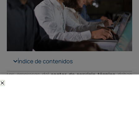
Índice de contenidos
Las empresas del
sector de servicio técnico
deben
hacer un esfuerzo titánico para coordinar a sus
equipos de trabajo. En muchas ocasiones, los
profesionales trabajan en movimiento a lo largo de
toda la jornada, por lo que apenas pasan tiempo en la
oficina. Esto implica que necesitas utilizar una
herramienta tanto para
gestionar las órdenes de
trabajo
como también para atender a las incidencias
y avisos de los clientes para enviar un profesional
técnico a su empresa o domicilio.