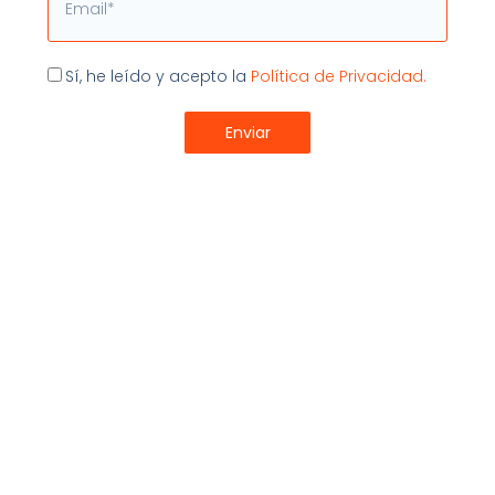
puedas comprobar por ti mismo los beneficios de
trabajar con este tipo de herramienta. Coordina tus
equipos de trabajo, gestiona avisos e incidencias,
Aceptación
almacena digitalmente toda la documentación y
Sí, he leído y acepto la
Política de Privacidad.
geolocaliza a tus profesionales técnicos para que
puedas incrementar tu productividad y lograr mejores
Enviar
resultados.
ERP SAT
,
GMAO
,
software mantenimientos
,
software
servicio técnico
Compartir:
Últimos Artículos