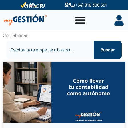
Ir
(+34) 916 300 551
al
contenido
Contabilidad
Buscar
Buscar
Página
Página