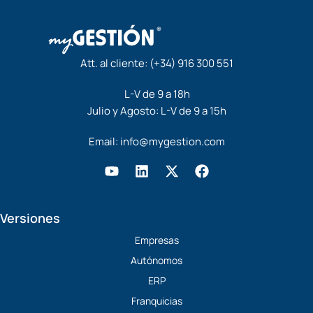
Att. al cliente:
(+34) 916 300 551
L-V de 9 a 18h
Julio y Agosto: L-V de 9 a 15h
Email:
info@mygestion.com
Y
L
X
F
o
i
-
a
u
n
t
c
t
k
w
e
Versiones
u
e
i
b
b
d
t
o
Empresas
e
i
t
o
Autónomos
n
e
k
r
ERP
Franquicias