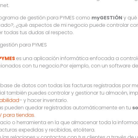
net.
programa de gestión para PYMES como
myGESTIÓN
y qué 
cado?, ¿qué aspectos de mi negocio puede controlar co
er todas tus dudas al respecto.
 gestión para PYMES
 PYMES
es una aplicación informática enfocada a control
lacionados con tu negocio.Por ejemplo, con un software 
 base de datos con todas las facturas registradas por m
l también puedes controlar y gestionar tu almacén, impri
abilidad
– y hacer inventario.
as pueden quedar registradas automáticamente en tu
s
V para tiendas
.
acio o herramienta en la que almacenar toda la informa
acturas expedidas y recibidas, etcétera.
o las relaciones y contactos con tus clientes a través de