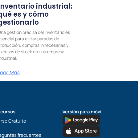
Inventario industrial:
qué es y cómo
gestionarlo
na gestión precisa del inventario es
sencial para evitar paradas de
roducción, compras innecesarias y
xcesos de stock en una empresa
ndustrial.
Leer Más
cursos
Versión para móvil
rso Gratuito
eguntas frecuentes