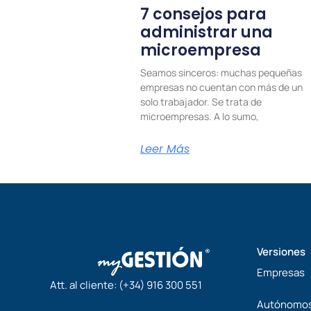
7 consejos para
administrar una
microempresa
Seamos sinceros: muchas pequeñas
empresas no cuentan con más de un
solo trabajador. Se trata de
microempresas. A lo sumo,
Leer Más
Versiones
Empresas
Att. al cliente:
(+34) 916 300 551
Autónomo