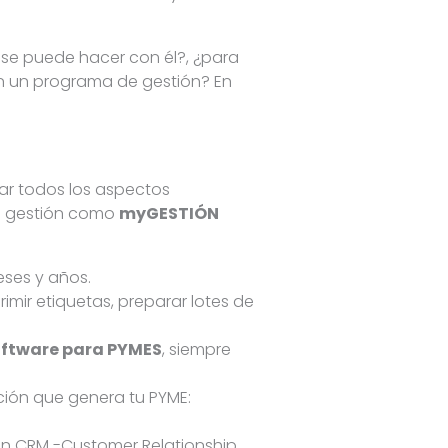
se puede hacer con él?, ¿para
n un programa de gestión? En
ar todos los aspectos
de gestión como
myGESTIÓN
eses y años.
mir etiquetas, preparar lotes de
oftware para PYMES
, siempre
ción que genera tu PYME:
 un CRM -Customer Relationship