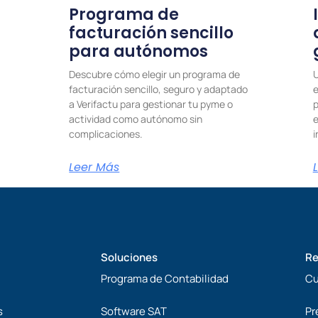
Programa de
facturación sencillo
para autónomos
Descubre cómo elegir un programa de
U
facturación sencillo, seguro y adaptado
e
a Verifactu para gestionar tu pyme o
p
actividad como autónomo sin
e
complicaciones.
i
Leer Más
Soluciones
Re
Programa de Contabilidad
Cu
s
Software SAT
Pr