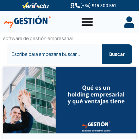
Ir
(+34) 916 300 551
al
contenido
software de gestión empresarial
Buscar
Buscar