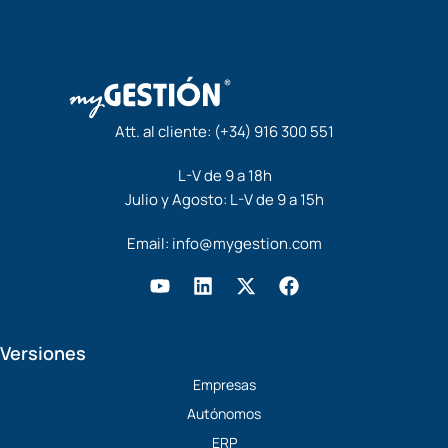
Att. al cliente:
(+34) 916 300 551
L-V de 9 a 18h
Julio y Agosto: L-V de 9 a 15h
Email:
info@mygestion.com
Y
L
X
F
o
i
-
a
u
n
t
c
t
k
w
e
Versiones
u
e
i
b
b
d
t
o
Empresas
e
i
t
o
Autónomos
n
e
k
r
ERP