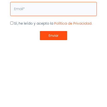
en la nube se integraría perfectamente con las
Email
soluciones que utilizas en este momento y podrías
aprovechar el potencial de la herramienta para
combinarlo con otras soluciones de software que
utilices en este momento.
Aceptación
Sí, he leído y acepto la
Política de Privacidad.
Desde myGESTIÓN te invitamos a descubrir por ti
mismo las funcionalidades y ventajas de nuestro
Enviar
software de control de la producción y la fabricación.
Escríbenos ahora
.
mejores software
,
software trazabilidad
,
trazabilidad
farmacéutica
Compartir: