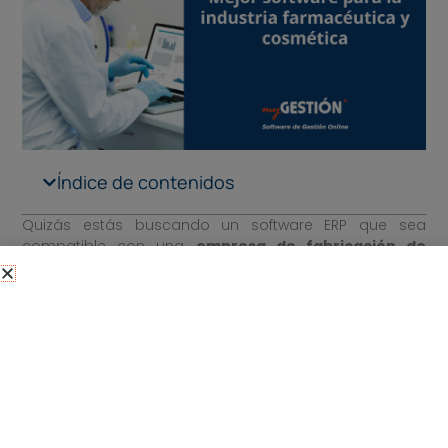
Índice de contenidos
Quizás estás buscando un software ERP que sea
compatible con una
empresa de fabricación de
productos farmacéuticos
, cosmética, perfumería,
belleza y parafarmacia. Si es así, es importante que
cuentes con una herramienta multi-almacén, que te
permita tener el control de la trazabilidad de producto
y puedas gestionar tanto las materias primas como el
producto final.
Encontrar el mejor
ERP para la industria farmacéutica
y cosmética
puede resultar complicado, ya que