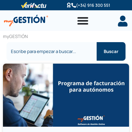
Ir
(+34) 916 300 551
al
contenido
myGESTIÓN
Buscar
Buscar
Página
Página
Página
Página