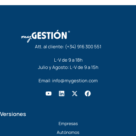
Att. al cliente:
(+34) 916 300 551
L-V de 9 a 18h
Julio y Agosto: L-V de 9 a 15h
Email:
info@mygestion.com
Y
L
X
F
o
i
-
a
u
n
t
c
t
k
w
e
Versiones
u
e
i
b
b
d
t
o
Empresas
e
i
t
o
Autónomos
n
e
k