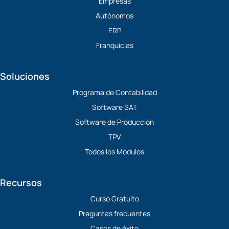
b
d
t
o
Empresas
e
i
t
o
Autónomos
n
e
k
r
ERP
Franquicias
Soluciones
Programa de Contabilidad
Software SAT
Software de Producción
TPV
Todos los Módulos
Recursos
Curso Gratuito
Preguntas frecuentes
Casos de éxito