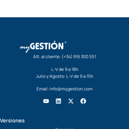
Att. al cliente:
(+34) 916 300 551
L-V de 9 a 18h
Julio y Agosto: L-V de 9 a 15h
Email:
info@mygestion.com
Y
L
X
F
o
i
-
a
u
n
t
c
t
k
w
e
Versiones
u
e
i
b