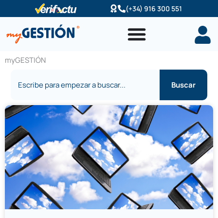
Ir
(+34) 916 300 551
al
contenido
myGESTIÓN
Buscar
Buscar
Página
Página
Página
Página