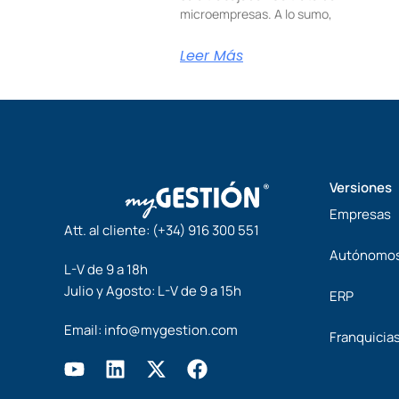
microempresas. A lo sumo,
Leer Más
Versiones
Empresas
Att. al cliente:
(+34) 916 300 551
Autónomo
L-V de 9 a 18h
Julio y Agosto: L-V de 9 a 15h
ERP
Email:
info@mygestion.com
Franquicia
Y
L
X
F
o
i
-
a