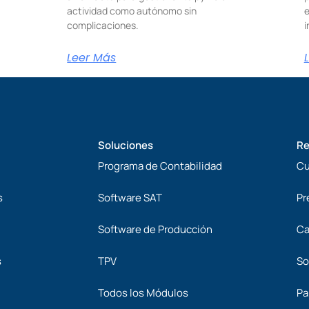
actividad como autónomo sin
e
complicaciones.
i
Leer Más
Soluciones
Re
Programa de Contabilidad
Cu
s
Software SAT
Pr
Software de Producción
Ca
s
TPV
So
Todos los Módulos
Pa