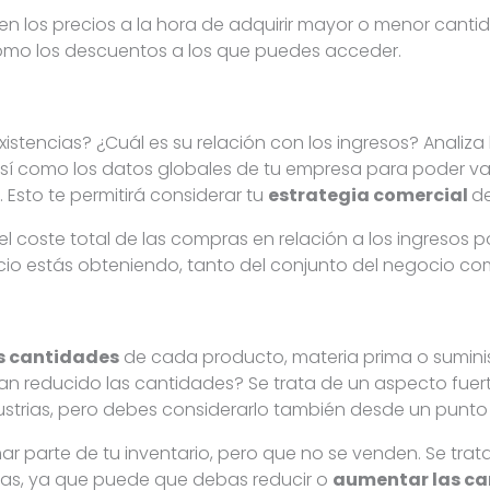
 en los precios a la hora de adquirir mayor o menor cant
 como los descuentos a los que puedes acceder.
xistencias? ¿Cuál es su relación con los ingresos? Analiz
sí como los datos globales de tu empresa para poder val
 Esto te permitirá considerar tu
estrategia comercial
de
l coste total de las compras en relación a los ingresos po
io estás obteniendo, tanto del conjunto del negocio co
as cantidades
de cada producto, materia prima o suminist
 reducido las cantidades? Se trata de un aspecto fuerte
ustrias, pero debes considerarlo también desde un punto 
r parte de tu inventario, pero que no se venden. Se tra
pras, ya que puede que debas reducir o
aumentar las ca