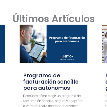
Últimos Artículos
Programa de
facturación sencillo
para autónomos
Descubre cómo elegir un programa de
U
facturación sencillo, seguro y adaptado
e
a Verifactu para gestionar tu pyme o
p