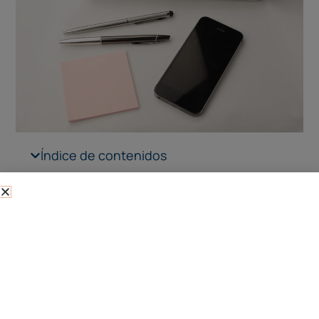
Índice de contenidos
Hay muchas pymes que aún no están aprovechando
las ventajas de un ERP de gestión. Quizás porque
piensan que este tipo de software está orientado sólo
a las grandes empresas, o porque se trata de una
inversión que no les va a reportar beneficios. Nada más
lejos de la realidad, ya que muchas pequeñas
compañías están utilizando ya un
ERP en la nube
para
gestionar sus recursos empresariales y tratar de
conseguir buenos resultados.