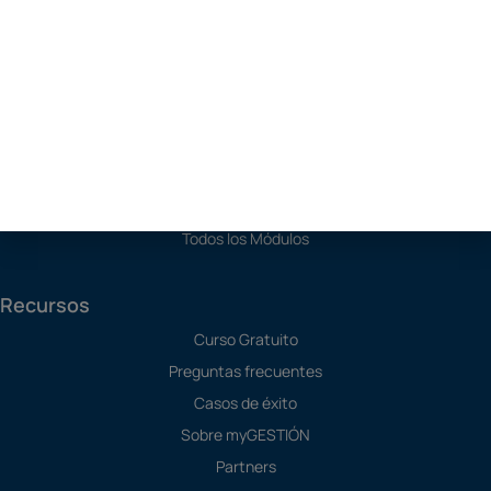
Franquicias
Soluciones
Programa de Contabilidad
Software SAT
Software de Producción
TPV
Todos los Módulos
Recursos
Curso Gratuito
Preguntas frecuentes
Casos de éxito
Sobre myGESTIÓN
Partners