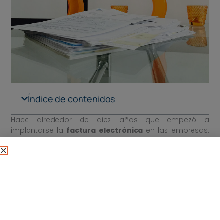
Índice de contenidos
Hace alrededor de diez años que empezó a
implantarse la
factura electrónica
en las empresas.
Numerosas PYMEs, autónomos y sobre todo las
grandes empresas disfrutan ya de las ventajas de la
facturación electrónica a la hora de crear sus
documentos legales.
Las facturas electrónicas han ido desplazando a las
facturas tradicionales
, en formato papel. Además,
tienen la misma validez legal que una factura impresa,
según la Agencia Tributaria, si bien deben cumplir con