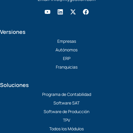
Y
L
X
F
o
i
-
a
u
n
t
c
t
k
w
e
Versiones
u
e
i
b
b
d
t
o
Empresas
e
i
t
o
Autónomos
n
e
k
r
ERP
Franquicias
Soluciones
Programa de Contabilidad
Software SAT
Software de Producción
TPV
Todos los Módulos