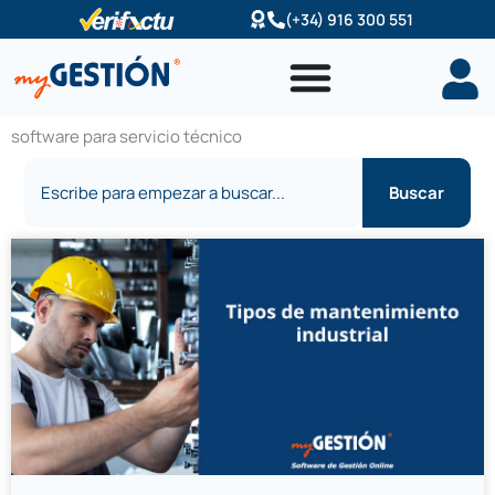
Ir
(+34) 916 300 551
al
contenido
software para servicio técnico
Buscar
Buscar