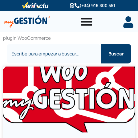
Ir
(+34) 916 300 551
al
contenido
plugin WooCommerce
Buscar
Buscar