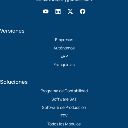
Y
L
X
F
o
i
-
a
u
n
t
c
t
k
w
e
Versiones
u
e
i
b
b
d
t
o
Empresas
e
i
t
o
Autónomos
n
e
k
r
ERP
Franquicias
Soluciones
Programa de Contabilidad
Software SAT
Software de Producción
TPV
Todos los Módulos