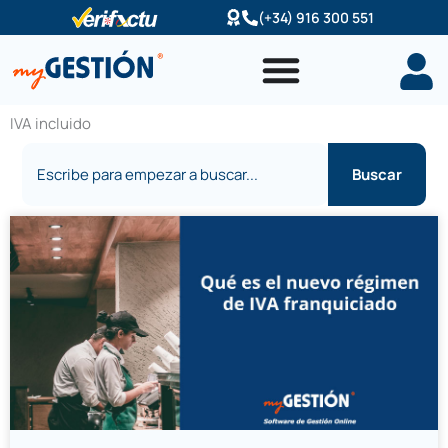
Ir
(+34) 916 300 551
al
contenido
IVA incluido
Buscar
Buscar