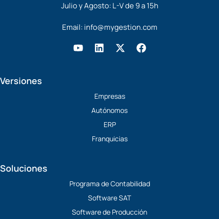
Julio y Agosto: L-V de 9 a 15h
Email:
info@mygestion.com
Y
L
X
F
o
i
-
a
u
n
t
c
t
k
w
e
Versiones
u
e
i
b
b
d
t
o
Empresas
e
i
t
o
Autónomos
n
e
k
r
ERP
Franquicias
Soluciones
Programa de Contabilidad
Software SAT
Software de Producción