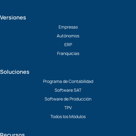
o
i
-
a
u
n
t
c
t
k
w
e
Versiones
u
e
i
b
b
d
t
o
Empresas
e
i
t
o
Autónomos
n
e
k
r
ERP
Franquicias
Soluciones
Programa de Contabilidad
Software SAT
Software de Producción
TPV
Todos los Módulos
Recursos