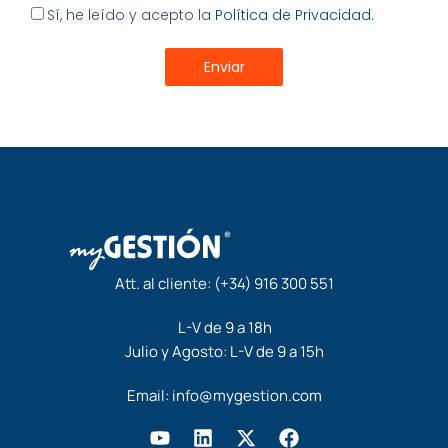
Aceptación
Sí, he leído y acepto la
Política de Privacidad.
Enviar
Att. al cliente:
(+34) 916 300 551
L-V de 9 a 18h
Julio y Agosto: L-V de 9 a 15h
Email:
info@mygestion.com
Y
L
X
F