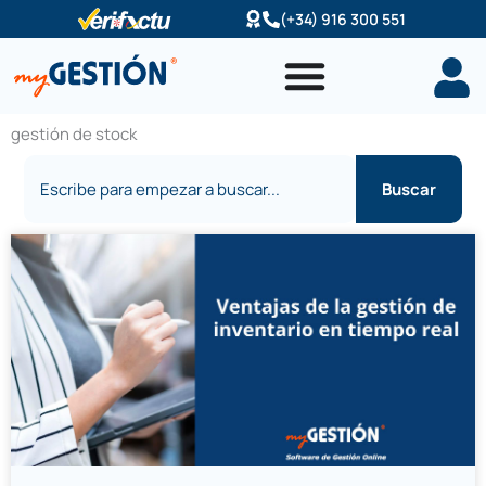
Ir
(+34) 916 300 551
al
contenido
gestión de stock
Buscar
Buscar
Página
Página