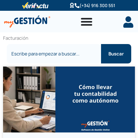
Ir
(+34) 916 300 551
al
contenido
Facturación
Buscar
Buscar
Página
Página