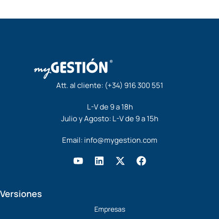
Att. al cliente:
(+34) 916 300 551
L-V de 9 a 18h
Julio y Agosto: L-V de 9 a 15h
Email:
info@mygestion.com
Y
L
X
F
o
i
-
a
u
n
t
c
t
k
w
e
Versiones
u
e
i
b
b
d
t
o
Empresas
e
i
t
o