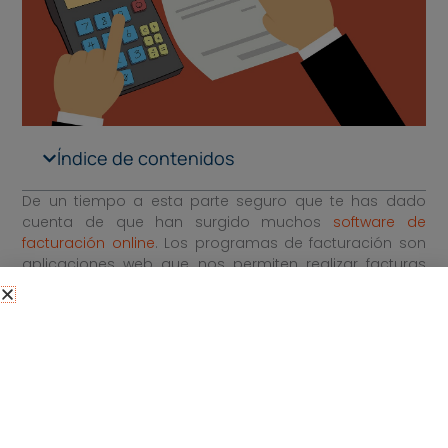
Índice de contenidos
De un tiempo a esta parte seguro que te has dado
cuenta de que han surgido muchos
software de
facturación online
. Los programas de facturación son
aplicaciones web que nos permiten realizar facturas
para nuestra empresa, así como gestionar nuestras
facturas o enviarlas a nuestros clientes.
Este tipo de
programas para hacer facturas
tienen
muchas ventajas, aunque no hay que olvidar que una
empresa que quiera crecer necesita un software de
gestión integral adaptado a sus necesidades, como es
el caso de
myGESTIÓN
, mucho más que un software
de facturación.