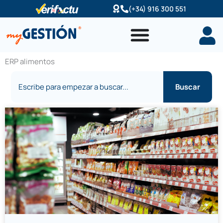
Ir
(+34) 916 300 551
al
contenido
ERP alimentos
Buscar
Buscar