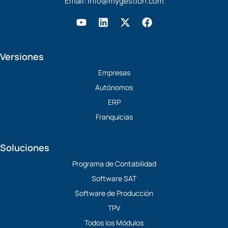
Email:
info@mygestion.com
Y
L
X
F
o
i
-
a
u
n
t
c
t
k
w
e
Versiones
u
e
i
b
b
d
t
o
Empresas
e
i
t
o
Autónomos
n
e
k
r
ERP
Franquicias
Soluciones
Programa de Contabilidad
Software SAT
Software de Producción
TPV
Todos los Módulos