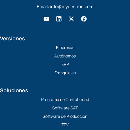
Email:
info@mygestion.com
Y
L
X
F
o
i
-
a
u
n
t
c
t
k
w
e
Versiones
u
e
i
b
b
d
t
o
Empresas
e
i
t
o
Autónomos
n
e
k
r
ERP
Franquicias
Soluciones
Programa de Contabilidad
Software SAT
Software de Producción
TPV