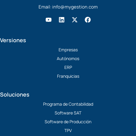
Email:
info@mygestion.com
Y
L
X
F
o
i
-
a
u
n
t
c
t
k
w
e
Versiones
u
e
i
b
b
d
t
o
Empresas
e
i
t
o
Autónomos
n
e
k
r
ERP
Franquicias
Soluciones
Programa de Contabilidad
Software SAT
Software de Producción
TPV