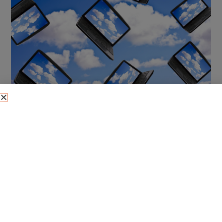
Índice de contenidos
En este post te explicamos el resto de actualizaciones
que hemos llevado a cabo recientemente en tu
software de gestión myGESTIÓN. Puedes conocerlas
dándote de alta gratis durante 15 días a través de
esta
página
.
Informes y Gráficos: