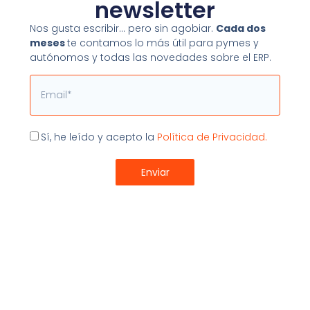
Mostrador
newsletter
Nos gusta escribir… pero sin agobiar.
Cada dos
Compartir:
meses
te contamos lo más útil para pymes y
autónomos y todas las novedades sobre el ERP.
Email
Aceptación
Sí, he leído y acepto la
Política de Privacidad.
Últimos Artículos
Enviar