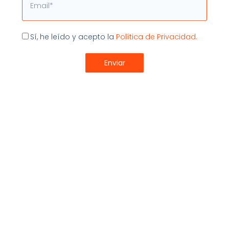
tecnología que estabas utilizando hasta ahora.
Gestionar tu negocio en la nube te permitirá ahorrar
costes, facilitará las tareas de gestión y te permitirá
Aceptación
Sí, he leído y acepto la
Política de Privacidad.
cruzar datos entre programas de manera mucho más
productiva, automatizada y eficaz.
Enviar
Contacta con nosotros para más información
.
Cloud Computing
,
migracion
,
migrar a la nube
,
software en la nube
Compartir:
Últimos Artículos