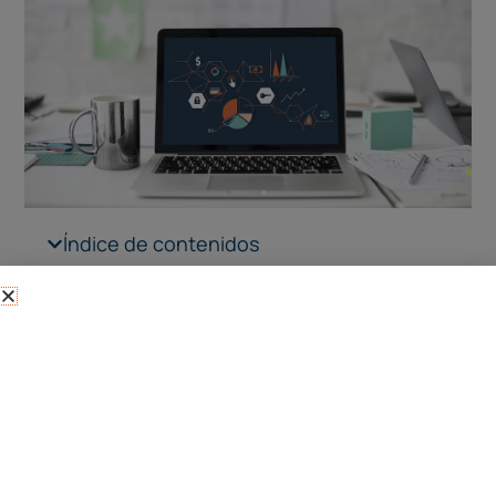
Índice de contenidos
Es posible que hayas decidido pasarte al
software en
la nube
. No deseas seguir gestionando tu negocio a
nivel interno.
Quieres ahorrar los costes que supone para ti el hecho
de tener el programa de gestión de tu empresa
instalado en tu propio servidor; tener que mantenerlo,
actualizarlo y tomar las medidas de seguridad
necesarias para que tus datos estén a salvo.