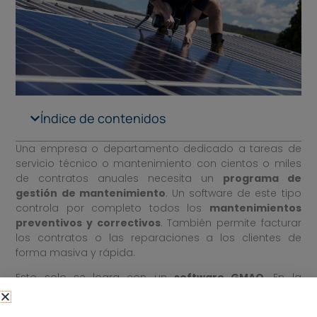
Índice de contenidos
Una empresa o departamento dedicado a tareas de
servicio técnico o mantenimiento con cientos o miles
de contratos anuales necesita un
programa de
gestión de mantenimiento
. Un software de este tipo
controla por completo todos los
mantenimientos
preventivos y correctivos
. También permite facturar
los contratos o las reparaciones a los clientes de
forma masiva y rápida.
Esto solo se logra con un
software GMAO
. En la
herramienta se registran, además de otros datos: los
clientes, información de productos o instalaciones a