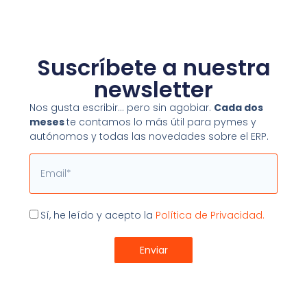
calendario de todos los técnicos y los avisos de los
próximos días. Desde la herramienta, de un vistazo en
pantalla o a través de un informe más detallado, se
asignan las órdenes en función de la disponibilidad de
Suscríbete a nuestra
cada técnico.
newsletter
Nos gusta escribir… pero sin agobiar.
Cada dos
meses
te contamos lo más útil para pymes y
autónomos y todas las novedades sobre el ERP.
Email
Aceptación
Sí, he leído y acepto la
Política de Privacidad.
Enviar
Esta situación sólo se puede producir por una mala
gestión y planificación del personal responsable del