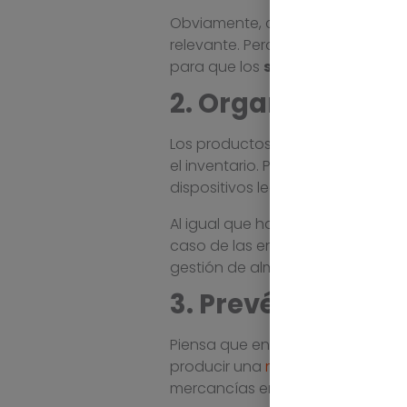
Obviamente, cuando hablamos de
relevante. Pero cuando hablamos
para que los
stocks de alta rot
2. Organiza los p
Los productos deben ser fácilmen
el inventario. Para organizar lo
dispositivos lectores para poder i
Al igual que hay que identificar l
caso de las empresas B2B que ve
gestión de almacén que te permi
3. Prevé la rotura
Piensa que en la mayoría de empr
producir una
rotura de stock
. La
mercancías en el almacén para s