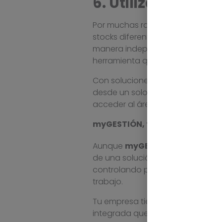
6. Utiliza una h
Por muchas razones, a una empre
stocks diferentes para dos línea
manera independiente, con su pr
herramienta que te permita gesti
Con soluciones como
myGESTI
desde un solo programa, creando
acceder al área que les afecta.
myGESTIÓN, tu software de ge
Aunque
myGESTIÓN
es un
ERP i
de una solución práctica y efica
controlando por ejemplo las rotu
trabajo.
Tu empresa tiene
necesidades d
integrada que te permita controla