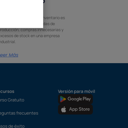
qué es y cómo
gestionarlo
na gestión precisa del inventario es
sencial para evitar paradas de
roducción, compras innecesarias y
xcesos de stock en una empresa
ndustrial.
Leer Más
cursos
Versión para móvil
rso Gratuito
eguntas frecuentes
sos de éxito