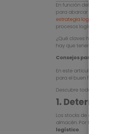
En función del número de pedidos
para abarcar el volumen de pedid
estrategia logística
racional te a
procesos logísticos.
¿Qué claves hay que tener en cu
hay que tener en cuenta?
Consejos para mejorar la logí
En este artículo te daremos las 
para el buen funcionamiento de 
Descubre todas las característi
1. Determina los 
Los stocks de alta rotación son
almacén. Por tanto, siempre has 
logístico
.