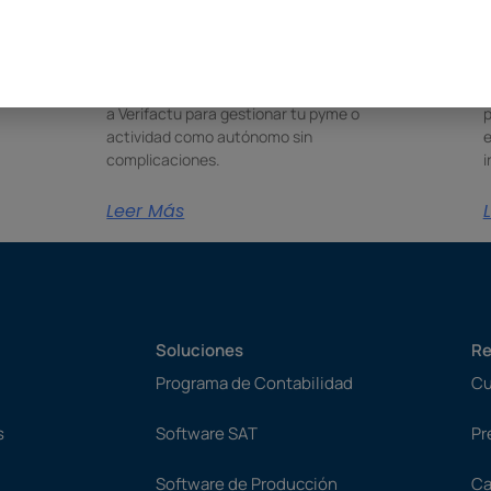
facturación sencillo
para autónomos
Descubre cómo elegir un programa de
U
facturación sencillo, seguro y adaptado
e
a Verifactu para gestionar tu pyme o
p
actividad como autónomo sin
e
complicaciones.
i
Leer Más
Soluciones
Re
Programa de Contabilidad
Cu
s
Software SAT
Pr
Software de Producción
Ca