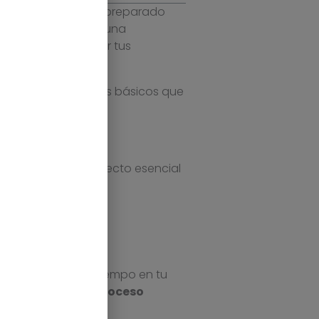
ar. Necesitas estar preparado
ro próximo. Llevar una
 por hacer colapsar tus
es son los elementos básicos que
 de almacén, un aspecto esencial
TIÓN
.
permanecen mucho tiempo en tu
al máximo todo el
proceso