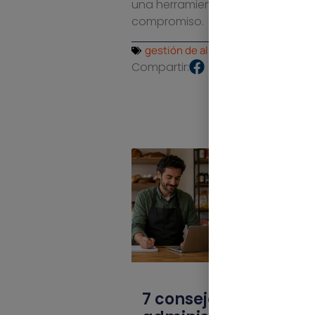
una herramienta muy completa y 
compromiso.
gestión de almacén
,
gestión de in
Compartir:
7 consejos para