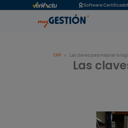
Ir
Software Certificado
al
contenido
ERP
»
Las claves para mejorar la log
Las clave