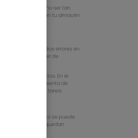
ste asunto puede no ser tan
ectamente el stock en tu almacén
rtante.
e produzcan demasiados errores en
ueta y debes disponer de
s y palés de productos. En el
poner de una herramienta de
arte mucho en esta tarea.
ail, en algún momento se puede
 a la empresa no le quedan