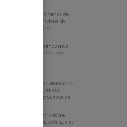
 Por ejemplo, si disponemos de
n en otros países funcione de
esitas disponer de una
ra gestionar varios almacenes
rmisos correspondientes para
de control de almacén. Hablamos
anera profesional y eficaz,
dan producir en los procesos de
ecesitas una solución única e
yGESTIÓN
, vas a descubrir que es