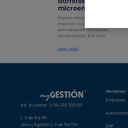
administrar una
microempresa
Seamos sinceros: muchas pequeñas
empresas no cuentan con más de un
solo trabajador. Se trata de
microempresas. A lo sumo,
Leer Más
Versiones
Empresas
Att. al cliente:
(+34) 916 300 551
Autónomo
L-V de 9 a 18h
Julio y Agosto: L-V de 9 a 15h
ERP