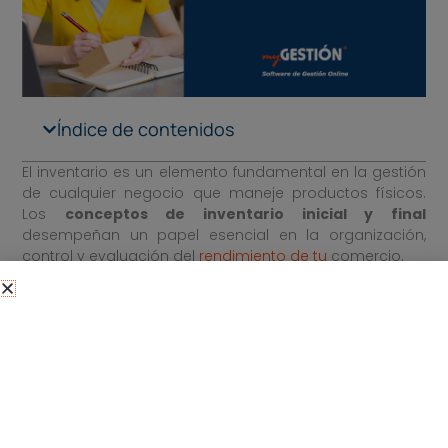
Índice de contenidos
El inventario es un elemento fundamental en la gestión
de cualquier negocio que maneje productos físicos.
Los
conceptos de inventario inicial y final
desempeñan un papel esencial en la organización,
control y evaluación del
rendimiento de tu
comercio.
Muchas empresas gestionan el inventario con un ERP
con
sistema de gestión de almacén
y
TPV para
comercios
. A lo largo de este artículo, te mostramos en
qué consiste el
inventario inicial y el final
y cuál es su
importancia en la administración eficiente de un
negocio.
¿Qué es el inventario inicial?