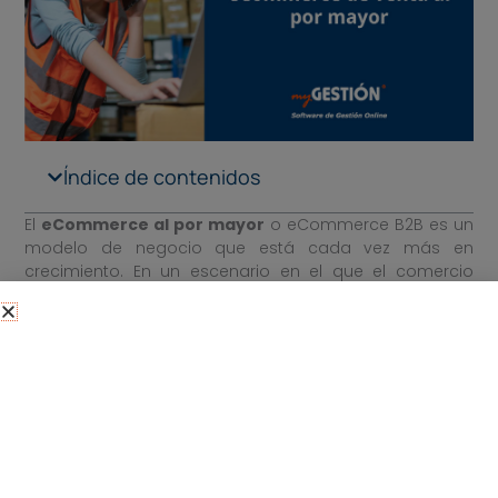
Índice de contenidos
El
eCommerce al por mayor
o eCommerce B2B es un
modelo de negocio que está cada vez más en
crecimiento. En un escenario en el que el comercio
electrónico está tomando el protagonismo, hay
muchos emprendedores y profesionales que buscan
productos al por mayor o tiendas online mayoristas
para poder vender en su propio comercio electrónico.
Tradicionalmente las
empresas B2B
–
Business to
Business,
de empresa a empresa, en castellano-
trabajaban con grandes volúmenes y métodos
tradicionales, pero hoy día se está automatizando
todo. Esto permite a los comercios mayoristas