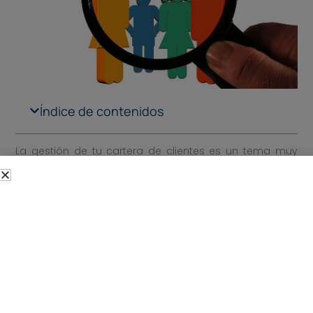
Índice de contenidos
La gestión de tu cartera de clientes es un tema muy
importante. Para empezar, desde el momento en el
que estableces una relación comercial con tu cliente,
ya sea de palabra o mediante contrato, tienes que
guardar documentos que te van a resultar útiles y que
en algunos casos es imprescindible guardar.
Sin ir más lejos, las facturas, que tendrán que
presentarse a Hacienda en caso necesario. Pero no
sólo las facturas; también los contratos, presupuestos
y otro tipo de documentos de trabajo deben
mantenerse por ambas partes para mayor seguridad