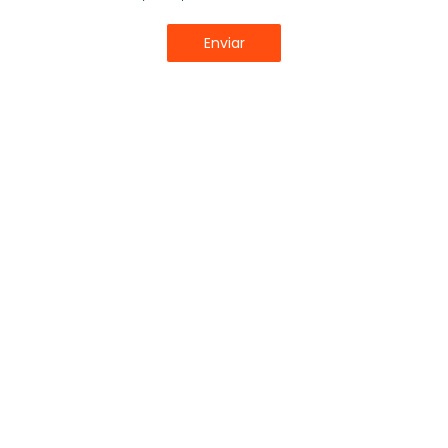
nosotros en los comentarios.
Clientes
,
gestion
,
gestión online
Enviar
Compartir:
Últimos Artículos