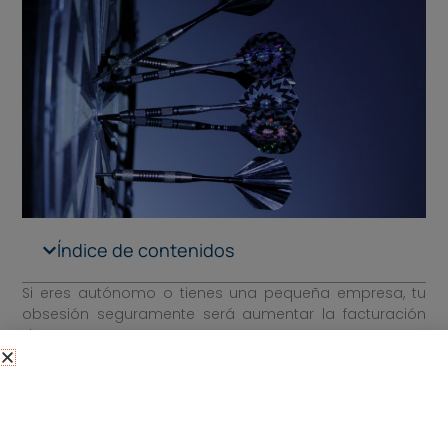
Índice de contenidos
Si eres autónomo o tienes una pequeña empresa, tu
obsesión seguramente será aumentar la facturación
de tu empresa.
No basta con reducir los gastos para conseguir
beneficios. Es necesario facturar más con tu negocio.
Esto te dará no sólo una mayor rentabilidad, sino que
te brindará las herramientas necesarias para poder