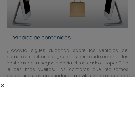
Índice de contenidos
¿Todavía sigues dudando sobre las ventajas del
comercio electrónico? ¿Estabas pensando expandir las
fronteras de tu negocio hacia el mercado europeo? No
le des más vueltas. Las compras que realizamos
desde nuestros ordenadores, móviles y tabletas cada
vez son más frecuentes y los productos que
adquirimos en Internet son cada vez más variados. La
prueba es que las compañías de las principales
potencias económicas europeas como Francia, Reino
Unido e Italia están aumentando notoriamente su
volumen de ventas anuales gracias al
e-commerce
o
tienda online
. Pero lo que es todavía más interesante
para nuestros empresarios es que los ingresos de las
PYMES españolas derivados de este canal de venta han