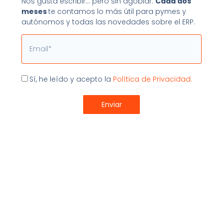
Nos gusta escribir… pero sin agobiar.
Cada dos
acceder al ERP online.
meses
te contamos lo más útil para pymes y
autónomos y todas las novedades sobre el ERP.
Y tú, ¿tienes varios usuarios contratados en tu sistema
ERP con diferentes permisos?
Email
Usuarios
Compartir:
Aceptación
Sí, he leído y acepto la
Política de Privacidad.
Enviar
Últimos Artículos