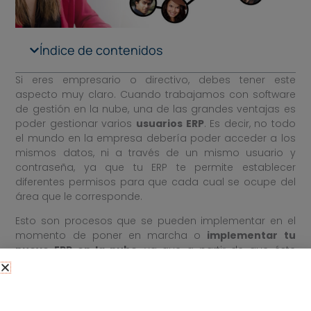
Índice de contenidos
Si eres empresario o directivo, debes tener este
aspecto muy claro. Cuando trabajamos con software
de gestión en la nube, una de las grandes ventajas es
poder gestionar varios
usuarios ERP
. Es decir, no todo
el mundo en la empresa debería poder acceder a los
mismos datos, ni a través de un mismo usuario y
contraseña, ya que tu ERP te permite establecer
diferentes permisos para que cada cual se ocupe del
área que le corresponde.
Esto son procesos que se pueden implementar en el
momento de poner en marcha o
implementar tu
nuevo ERP en la nube
, ya que a partir de que éste
empieza a utilizarse, los empleados de los diferentes
departamentos que deben gestionar y utilizar el ERP a
diario deben tener claras cuáles son sus funciones.