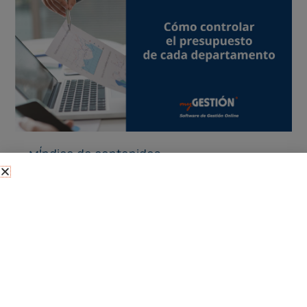
Índice de contenidos
Cuando hablamos de
presupuestos en una
empresa
, no siempre nos referimos a los
presupuestos que se hace a un cliente que quiere
comprar productos o servicios. Un presupuesto es
simplemente una relación de los costes que supone la
realización de determinado proyecto.
Una empresa puede y debe
realizar un presupuesto
anual
distribuido por departamentos, dependiendo del