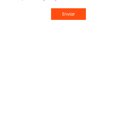
objetivos.
hacer presupuestos
Enviar
Compartir:
Últimos Artículos