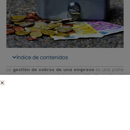
Índice de contenidos
La
gestión de cobros de una empresa
es una parte
muy relevante dentro de la compañía. Dependiendo
de los procesos y herramientas que utilicemos para
gestionar cobros y pagos, podremos llevar un mejor o
peor control de tesorería.
No todas las herramientas son útiles para la
gestión
de cobros y pagos
. En muchos casos, se usan
programas de gestión de cobros y pagos que no son
óptimos para este tipo de función.