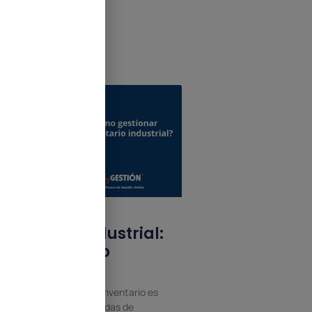
Inventario industrial:
qué es y cómo
gestionarlo
na gestión precisa del inventario es
sencial para evitar paradas de