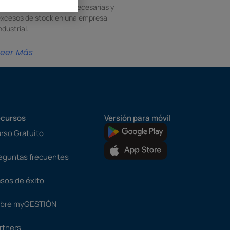
roducción, compras innecesarias y
xcesos de stock en una empresa
ndustrial.
Leer Más
cursos
Versión para móvil
rso Gratuito
eguntas frecuentes
sos de éxito
bre myGESTIÓN
rtners