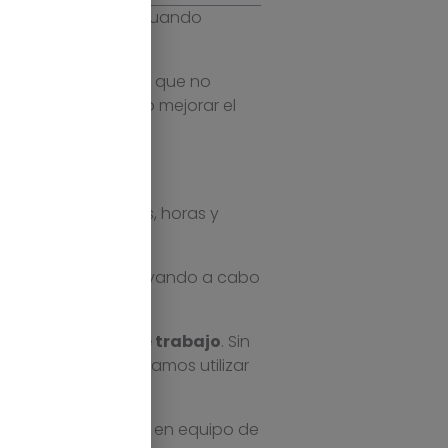
abajo en equipo
. Cuando
tivos.
d de la empresa
, lo que no
ntearnos es: ¿cómo mejorar el
iones interminables, horas y
es no acabemos llevando a cabo
mo
herramienta de trabajo
. Sin
sionados, necesitamos utilizar
esa pueda trabajar en equipo de