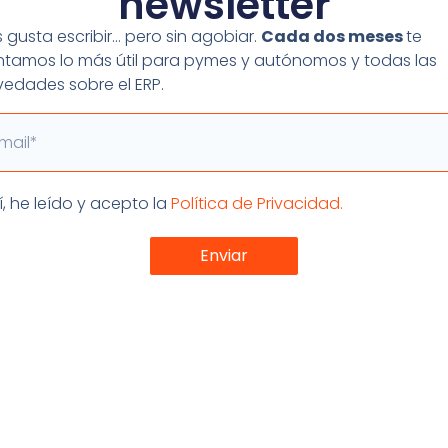
newsletter
haya tantos correos electrónicos con archivos modificados
 gusta escribir… pero sin agobiar.
Cada dos meses
te
on archivos adjuntos en la bandeja de entrada puede conve
tamos lo más útil para pymes y autónomos y todas las
 bien ordenados.
edades sobre el ERP.
nferencias a lo necesario
il
s de que Google Meet puede ser una gran herramienta pa
 Muchas veces las reuniones son improductivas, porque no
sabe realmente qué es lo que se pretende.
eptación
í, he leído y acepto la
Política de Privacidad.
rse, el “
presentismo laboral
” también es posible con el
Enviar
 electrónico, tampoco las videoconferencias son la soluci
on lo que nos ayuda a ser eficaces. El seguimiento de m
be. Las reuniones pueden tener un enfoque más cualitativ
ue vale para las videoconferencias se puede aplicar tam