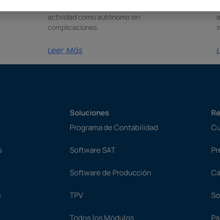
a Verifactu para gestionar tu pyme o
p
actividad como autónomo sin
e
complicaciones.
i
Leer Más
Soluciones
Re
Programa de Contabilidad
Cu
s
Software SAT
Pr
Software de Producción
Ca
s
TPV
So
Todos los Módulos
Pa