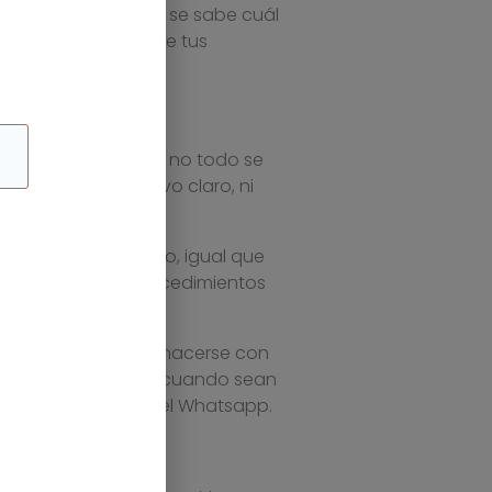
, donde al final no se sabe cuál
rtirse en la peor de tus
ra el teletrabajo, no todo se
 tienen un objetivo claro, ni
 teletrabajo. Por eso, igual que
ón a la falta de procedimientos
uchas tareas puede hacerse con
o, utilizándose sólo cuando sean
bién al teléfono y el Whatsapp.