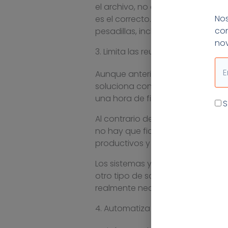
el archivo, no es necesario que 
Nos
es el correcto. Buscar e-mails c
con
pesadillas, incluso cuando están
nov
3. Limita las reuniones y videoco
Ema
Aunque anteriormente te hablamo
soluciona con videoconferencias.
una hora de finalización, no se 
Ac
S
Al contrario de lo que pueda pensa
no hay que fiarlo todo al correo
productivos y eficaces.
Los sistemas y procedimientos s
otro tipo de soluciones en la nu
realmente necesarias. Lo mismo q
4. Automatiza tareas