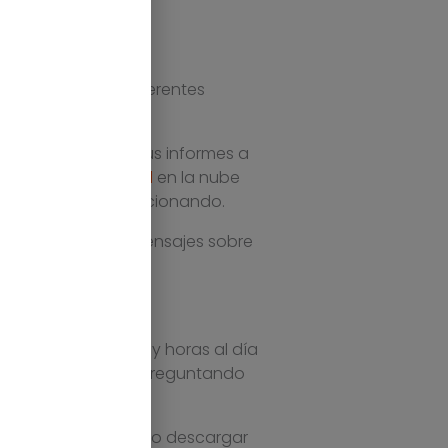
 necesario que diferentes
tc.
llen ellos mismos sus informes a
gestión empresarial
en la nube
ajo) se acaban solucionando.
an y vienen con mensajes sobre
dad. Pasamos horas y horas al día
ro departamento, preguntando
onsultar, modificar o descargar