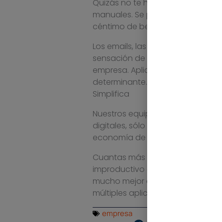
Quizás no te has dado cuenta, p
manuales. Se pueden dedicar muc
céntimo de beneficio a tu empres
Los emails, las reuniones y el ex
sensación de que estás trabajand
empresa. Aplica siempre la regla
determinante.
Simplifica
Nuestros equipos de trabajo pued
digitales, sólo por el hecho de 
economía de trabajo.
Cuantas más herramientas, más 
improductivo es todo. Pero lo pe
mucho mejor enfocarse en un
so
múltiples aplicaciones diferente
empresa