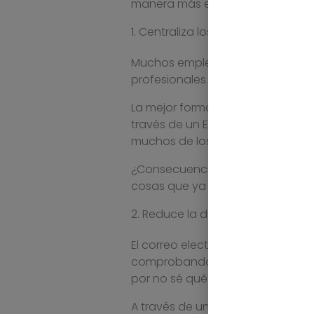
manera más eficaz.
1. Centraliza los datos en un sof
Muchos empleados trabajan desde
profesionales consulten, introdu
La mejor forma de reducir tareas
través de un Excel, es utilizar u
muchos de los problemas de la di
¿Consecuencia? Menos confusion
cosas que ya deberían estar clar
2. Reduce la dependencia del cor
El correo electrónico puede lleg
comprobando correos de docume
por no sé qué factura o un error
A través de una solución de ges