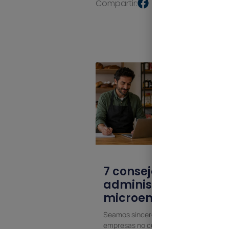
Compartir:
7 consejos para
administrar una
microempresa
Seamos sinceros: muchas pequeñas
empresas no cuentan con más de un