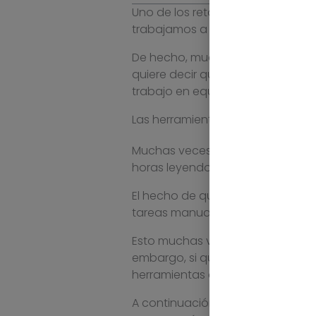
Uno de los retos que ha traído e
trabajamos a distancia, es más 
De hecho, muchos ven en el tel
quiere decir que se trabaje un 
trabajo en equipo en la empresa 
Las herramientas digitales que t
Muchas veces, el
trabajo en eq
horas leyendo y contestando cor
El hecho de que no nos veamos l
tareas manuales que no ayudan 
Esto muchas veces se debe al p
embargo, si queremos que nuestr
herramientas digitales que mejor
A continuación te vamos a most