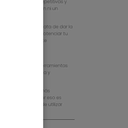
tiempo a tareas repetitivas y
de que no produzcan ni un
tu negocio. No se trata de dar la
aces que ayuden a potenciar tu
 que no sea realmente
lizamos múltiples herramientas
de máxima eficiencia y
o de adaptación y más
ctadas entre sí. Por eso es
negocio, en lugar de utilizar