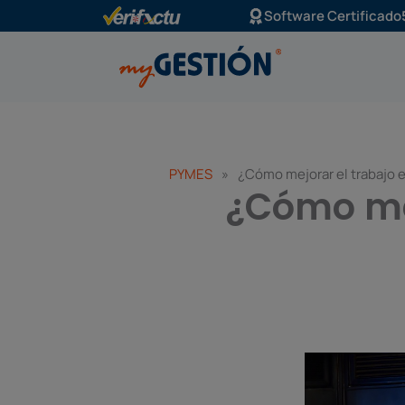
Ir
Software Certificado
al
contenido
PYMES
»
¿Cómo mejorar el trabajo 
¿Cómo mej