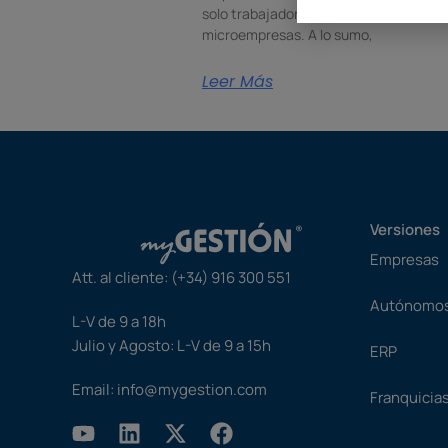
solo trabajador. Se trata de
microempresas. A lo sumo,
Leer Más
Versiones
Empresas
Att. al cliente:
(+34) 916 300 551
Autónomo
L-V de 9 a 18h
Julio y Agosto: L-V de 9 a 15h
ERP
Email:
info@mygestion.com
Franquicia
Y
L
X
F