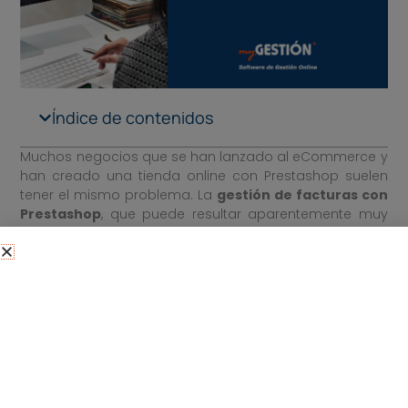
Índice de contenidos
Muchos negocios que se han lanzado al eCommerce y
han creado una tienda online con Prestashop suelen
tener el mismo problema. La
gestión de facturas con
Prestashop
, que puede resultar aparentemente muy
sencilla, puede provocar una serie de dificultades
administrativas en tu negocio.
En este post te mostraremos algunos aspectos clave
que debes tener en cuenta si dispones de una tienda
online y estás haciendo tus
facturas
automáticamente con Prestashop
, pero aún no
cuentas con un
conector eCommerce
.
Facturas con PrestaShop: cómo crearlas