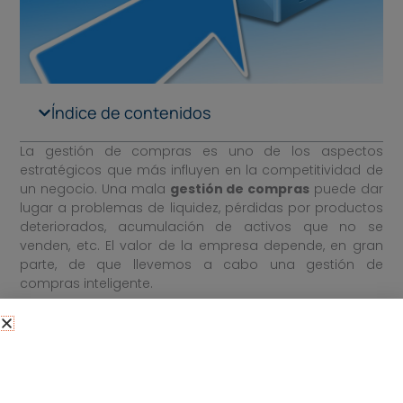
Índice de contenidos
La gestión de compras es uno de los aspectos
estratégicos que más influyen en la competitividad de
un negocio. Una mala
gestión de compras
puede dar
lugar a problemas de liquidez, pérdidas por productos
deteriorados, acumulación de activos que no se
venden, etc. El valor de la empresa depende, en gran
parte, de que llevemos a cabo una gestión de
compras inteligente.
¿Qué consejos tener en cuenta a la hora de realizar la
gestión de compras? ¿Cómo llevar a cabo una buena
estrategia de compras
de cara a optimizar los
resultados de la empresa? En este post te
mostraremos algunos aspectos que debes tener en