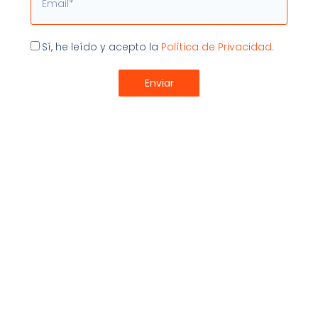
una tienda online que no está sincronizada con tu ERP.
Por eso te damos la oportunidad de que
puedas
integrar tu tienda online Prestashop con tu sistema ERP
Aceptación
Sí, he leído y acepto la
Política de Privacidad.
online
, para que puedas beneficiarte de todas estas
ventajas y mejorar tu rentabilidad y la gestión interna
Enviar
de tu e-commerce sin volverte loco.
conector ecommerce
,
conector myGESTIÓN
WooCommerce
,
Conector Prestashop
,
erp comercio
Compartir:
Últimos Artículos