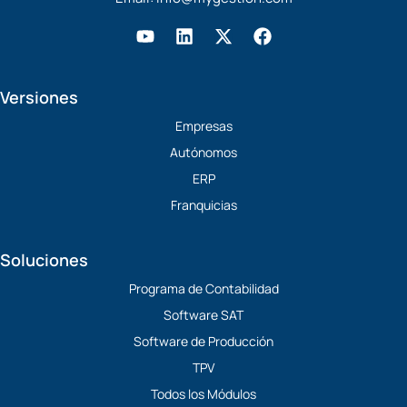
Y
L
X
F
o
i
-
a
u
n
t
c
t
k
w
e
Versiones
u
e
i
b
b
d
t
o
Empresas
e
i
t
o
Autónomos
n
e
k
r
ERP
Franquicias
Soluciones
Programa de Contabilidad
Software SAT
Software de Producción
TPV
Todos los Módulos