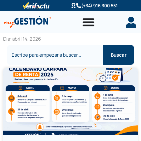
Ir
(+34) 916 300 551
al
contenido
Día: abril 14, 2026
Buscar
Buscar