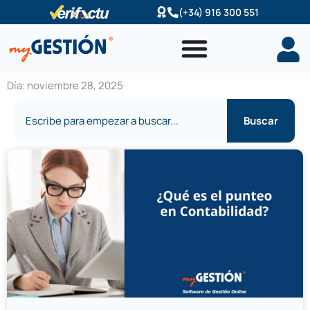
Ir
(+34) 916 300 551
al
contenido
Día: noviembre 28, 2025
Buscar
Buscar