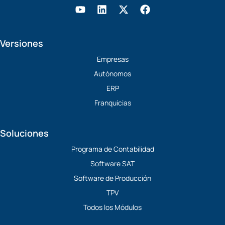
Y
L
X
F
o
i
-
a
u
n
t
c
t
k
w
e
Versiones
u
e
i
b
b
d
t
o
Empresas
e
i
t
o
Autónomos
n
e
k
r
ERP
Franquicias
Soluciones
Programa de Contabilidad
Software SAT
Software de Producción
TPV
Todos los Módulos