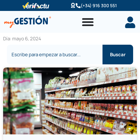
Ir
(+34) 916 300 551
al
contenido
Día: mayo 6, 2024
Buscar
Buscar