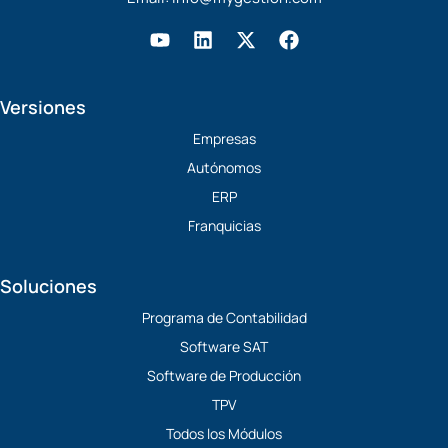
Y
L
X
F
o
i
-
a
u
n
t
c
t
k
w
e
Versiones
u
e
i
b
b
d
t
o
Empresas
e
i
t
o
Autónomos
n
e
k
r
ERP
Franquicias
Soluciones
Programa de Contabilidad
Software SAT
Software de Producción
TPV
Todos los Módulos