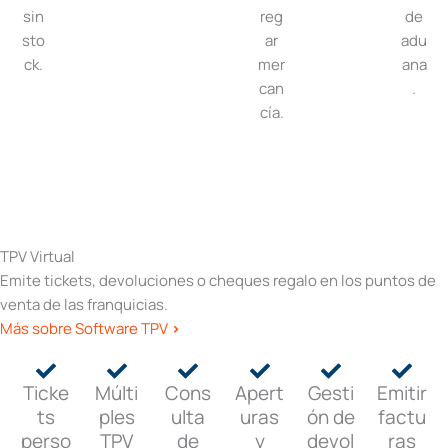
sin
reg
de
sto
ar
adu
ck.
mer
ana
can
.
cía.
TPV Virtual
Emite tickets, devoluciones o cheques regalo en los puntos de
venta de las franquicias.
Más sobre Software TPV
>
Ticke
Múlti
Cons
Apert
Gesti
Emitir
ts
ples
ulta
uras
ón de
factu
perso
TPV
de
y
devol
ras