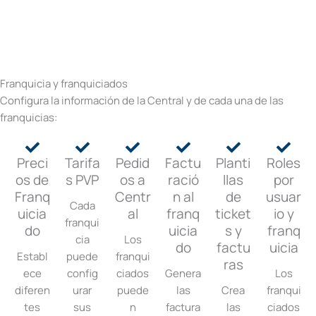
Franquicia y franquiciados
Configura la información de la Central y de cada una de las
franquicias:
Preci
Tarifa
Pedid
Factu
Planti
Roles
os de
s PVP
os a
ració
llas
por
Franq
Centr
n al
de
usuar
Cada
uicia
al
franq
ticket
io y
franqui
do
uicia
s y
franq
cia
Los
do
factu
uicia
Establ
puede
franqui
ras
ece
config
ciados
Genera
Los
diferen
urar
puede
las
Crea
franqui
tes
sus
n
factura
las
ciados