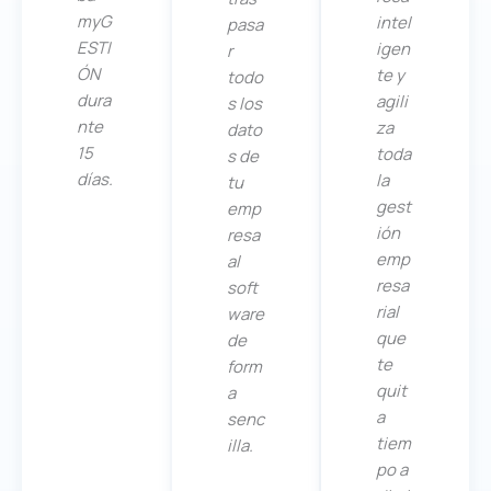
myG
intel
pasa
ESTI
igen
r
ÓN
te y
todo
dura
agili
s los
nte
za
dato
15
toda
s de
días.
la
tu
gest
emp
ión
resa
emp
al
resa
soft
rial
ware
que
de
te
form
quit
a
a
senc
tiem
illa.
po a