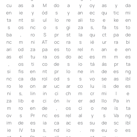
cu
as
a
M
do
a
y
oy
as
y
da
en
ie
y
ód
s
y
an
ec
qu
tic
mi
ta
nt
si
ul
lo
re
ali
to
e
ke
en
s
os
nc
o
s
gi
za
s,
fa
ts
to
ba
,
ro
S
pr
st
la
qu
ct
pa
de
nc
m
ni
AT
oc
ra
s
ié
ur
ra
bi
ari
od
za
pa
es
to
rel
n
an
e
en
as
el
tu
ra
os
do
ac
es
m
m
es
,
os
ti
co
de
s
io
tá
ás
pr
ta
si
fis
en
nt
pr
lo
ne
in
de
es
ng
nc
ca
da
rol
od
s
s
vo
se
as
ibl
ro
le
on
ar
uc
ar
co
lu
is
de
es
ni
s,
lin
in
ci
ch
m
cr
mi
l
e
za
lib
e
ci
ón
iv
er
ad
llo
Pa
in
m
ro
en
de
,
os
ci
o
ne
ís
ta
ov
s
Pr
nc
es
rel
al
y
s
Va
ng
im
de
es
ia
ca
ac
es
su
de
sc
ibl
ie
IV
ta
s,
nd
io
.
re
eu
o
es