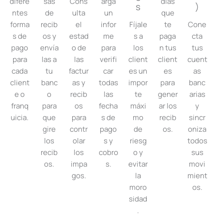
difere
sas
Cons
arga
días
s
)
ntes
de
ulta
un
que
forma
recib
el
infor
Fíjale
te
Cone
s de
os y
estad
me
s a
paga
cta
pago
envía
o de
para
los
n tus
tus
para
las a
las
verifi
client
client
cuent
cada
tu
factur
car
es un
es
as
client
banc
as y
todas
impor
para
banc
e o
o
recib
las
te
gener
arias
franq
para
os
fecha
máxi
ar los
y
uicia.
que
para
s de
mo
recib
sincr
gire
contr
pago
de
os.
oniza
los
olar
s y
riesg
todos
recib
los
cobro
o y
sus
os.
impa
s.
evitar
movi
gos.
la
mient
moro
os.
sidad
.