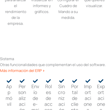
el
informes y
Cuadro de
visualizar.
rendimiento
gráficos.
Mando a su
de la
medida.
empresa.
Sistema
Otras funcionalidades que complementan el uso del software.
Más información del ERP
>
Ap
Per
Env
Rol
Sin
Por
Imp
Exp
p
son
ío
es
cro
tal
ort
ort
mó
aliz
de
de
niz
de
aci
aci
vil
aci
e-
acc
aci
clie
one
one