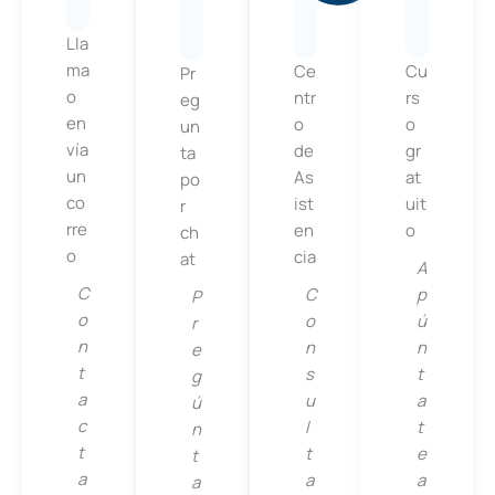
Lla
ma
Ce
Cu
Pr
o
ntr
rs
eg
en
o
o
un
vía
de
gr
ta
un
As
at
po
co
ist
uit
r
rre
en
o
ch
o
cia
at
A
C
C
p
P
o
o
ú
r
n
n
n
e
t
s
t
g
a
u
a
ú
c
l
t
n
t
t
e
t
a
a
a
a