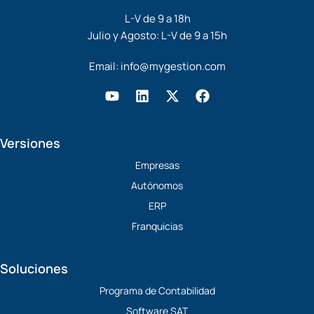
L-V de 9 a 18h
Julio y Agosto: L-V de 9 a 15h
Email:
info@mygestion.com
Y
L
X
F
o
i
-
a
u
n
t
c
t
k
w
e
Versiones
u
e
i
b
b
d
t
o
Empresas
e
i
t
o
Autónomos
n
e
k
r
ERP
Franquicias
Soluciones
Programa de Contabilidad
Software SAT