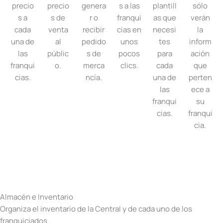
precio
precio
genera
s a las
plantill
sólo
s a
s de
r o
franqui
as que
verán
cada
venta
recibir
cias en
necesi
la
una de
al
pedido
unos
tes
inform
las
públic
s de
pocos
para
ación
franqui
o.
merca
clics.
cada
que
cias.
ncía.
una de
perten
las
ece a
franqui
su
cias.
franqui
cia.
Almacén e Inventario
Organiza el inventario de la Central y de cada uno de los
franquiciados.