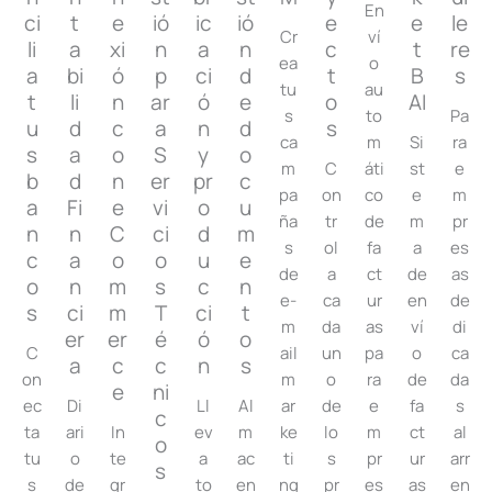
En
ci
t
e
ió
ic
ió
e
e
le
Cr
ví
li
a
xi
n
a
n
c
t
re
ea
o
a
bi
ó
p
ci
d
t
B
s
tu
au
t
li
n
ar
ó
e
o
AI
s
to
Pa
u
d
c
a
n
d
s
ca
m
Si
ra
s
a
o
S
y
o
m
C
áti
st
e
b
d
n
er
pr
c
pa
on
co
e
m
a
Fi
e
vi
o
u
ña
tr
de
m
pr
n
n
C
ci
d
m
s
ol
fa
a
es
c
a
o
o
u
e
de
a
ct
de
as
o
n
m
s
c
n
e-
ca
ur
en
de
s
ci
m
T
ci
t
m
da
as
ví
di
er
er
é
ó
o
C
ail
un
pa
o
ca
a
c
c
n
s
on
m
o
ra
de
da
e
ni
ec
Di
Ll
Al
ar
de
e
fa
s
c
ta
ari
In
ev
m
ke
lo
m
ct
al
o
tu
o
te
a
ac
ti
s
pr
ur
arr
s​
s
de
gr
to
en
ng
pr
es
as
en