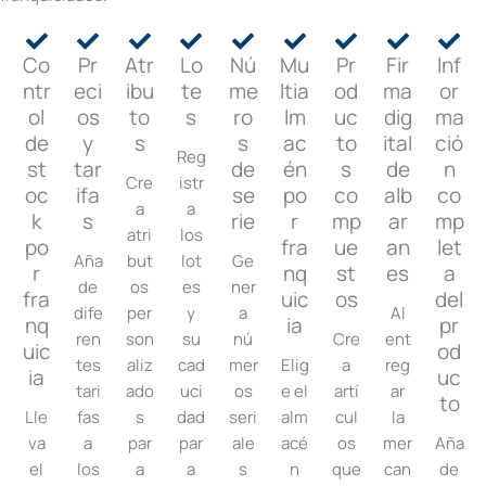
Co
Pr
Atr
Lo
Nú
Mu
Pr
Fir
Inf
ntr
eci
ibu
te
me
ltia
od
ma
or
ol
os
to
s
ro
lm
uc
dig
ma
de
y
s
s
ac
to
ital
ció
Reg
st
tar
de
én
s
de
n
Cre
istr
oc
ifa
se
po
co
alb
co
a
a
k
s
rie
r
mp
ar
mp
atri
los
po
fra
ue
an
let
Aña
but
lot
Ge
r
nq
st
es
a
de
os
es
ner
fra
uic
os
del
dife
per
y
a
Al
nq
ia
pr
ren
son
su
nú
Cre
ent
uic
od
tes
aliz
cad
mer
Elig
a
reg
ia
uc
tari
ado
uci
os
e el
artí
ar
to
Lle
fas
s
dad
seri
alm
cul
la
va
a
par
par
ale
acé
os
mer
Aña
el
los
a
a
s
n
que
can
de