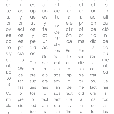
en
rif
es
ar
rif
ct
ct
ct
rs
te
as
up
an
ac
ur
ur
ur
on
s,
y
ue
es
tu
a
a
aci
ali
pr
pr
st
y
ele
pr
ón
za
La
ov
eci
os
fa
ctr
of
pe
ció
Ce
ee
os
y
ct
óni
or
rió
n
ntr
do
es
pe
ur
ca
ma
dic
de
al y
re
pe
did
as
a
do
los
Emi
Per
s y
cia
os
cu
Ge
fran
te
son
Cre
co
les
me
Cre
ner
qui
est
alíz
a
nt
nt
Aña
a
a
cia
e
ala
con
ac
os
de
pre
alb
dos
tip
s a
trat
to
tari
sup
ara
env
o
tu
os,
Ge
s
fas
ues
nes
ían
de
me
fact
ner
Co
o
tos
o
sus
fact
did
úral
a
ntr
pre
o
fact
fact
ura
a
os
tod
ola
cio
ped
ura
ura
s y
par
de
as
y
s
ido
s
s a
fírm
a
for
las