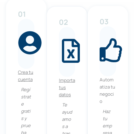
01
03
02
Crea tu
cuenta
Autom
Importa
atiza tu
tus
Regí
negoci
datos
strat
o
e
Te
grati
Haz
ayud
s y
tu
amo
prue
emp
s a
ba
resa
tras