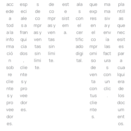
acc
esp
s
de
est
ala
que
ma
pla
ede
eci
de
co
e
s
exp
ma
ntill
a
ale
co
mpr
sist
con
res
siv
as
tod
s a
mpr
as y
em
el
en
a y
que
a la
fran
as y
ven
a.
cer
el
env
nec
info
qui
ven
tas
tific
co
ía
esit
rma
cia
tas
sin
ado
mpr
las
es
ció
dos
sin
lími
digi
omi
fact
par
n
,
lími
te.
tal.
so
ura
a
sob
clie
te.
de
s
cua
re
nte
ven
con
lqui
clie
s y
ta
un
era
nte
pro
con
clic
de
s y
vee
tus
.
los
pro
dor
clie
doc
vee
es.
nte
um
dor
s.
ent
es.
os.