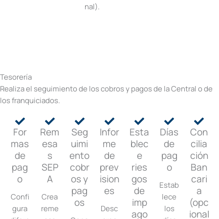
nal).
Tesorería
Realiza el seguimiento de los cobros y pagos de la Central o de
los franquiciados.
For
Rem
Seg
Infor
Esta
Días
Con
mas
esa
uimi
me
blec
de
cilia
de
s
ento
de
e
pag
ción
pag
SEP
cobr
prev
ries
o
Ban
o
A
os y
ision
gos
cari
Estab
pag
es
de
a
Confi
Crea
lece
os
imp
(opc
gura
reme
Desc
los
ago
ional