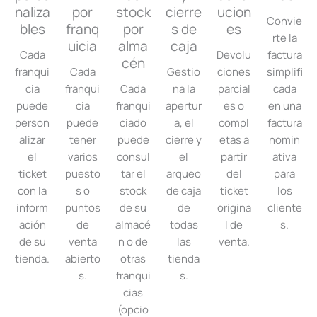
naliza
por
stock
cierre
ucion
Convie
bles
franq
por
s de
es
rte la
uicia
alma
caja
Cada
Devolu
factura
cén
franqui
Cada
Gestio
ciones
simplifi
cia
franqui
Cada
na la
parcial
cada
puede
cia
franqui
apertur
es o
en una
person
puede
ciado
a, el
compl
factura
alizar
tener
puede
cierre y
etas a
nomin
el
varios
consul
el
partir
ativa
ticket
puesto
tar el
arqueo
del
para
con la
s o
stock
de caja
ticket
los
inform
puntos
de su
de
origina
cliente
ación
de
almacé
todas
l de
s.
de su
venta
n o de
las
venta.
tienda.
abierto
otras
tienda
s.
franqui
s.
cias
(opcio