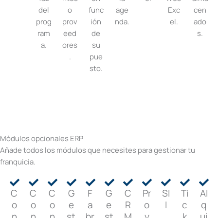
del
o
func
age
Exc
cen
prog
prov
ión
nda.
el.
ado
ram
eed
de
s.
a.
ores
su
.
pue
sto.
Módulos opcionales ERP
Añade todos los módulos que necesites para gestionar tu
franquicia.
C
C
C
G
F
G
C
Pr
SI
Ti
Al
o
o
o
e
a
e
R
o
I
c
q
n
n
n
st
br
st
M
y
k
ui