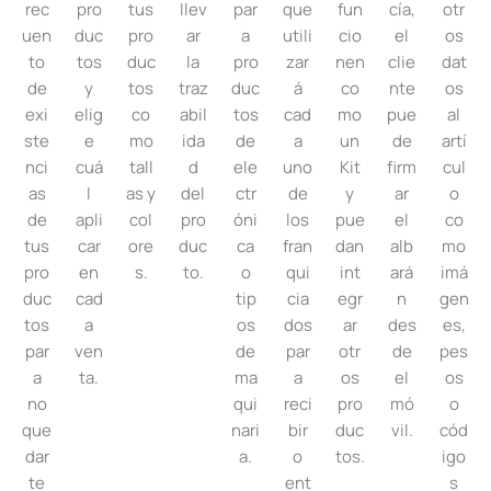
rec
pro
tus
llev
par
que
fun
cía,
otr
uen
duc
pro
ar
a
utili
cio
el
os
to
tos
duc
la
pro
zar
nen
clie
dat
de
y
tos
traz
duc
á
co
nte
os
exi
elig
co
abil
tos
cad
mo
pue
al
ste
e
mo
ida
de
a
un
de
artí
nci
cuá
tall
d
ele
uno
Kit
firm
cul
as
l
as y
del
ctr
de
y
ar
o
de
apli
col
pro
óni
los
pue
el
co
tus
car
ore
duc
ca
fran
dan
alb
mo
pro
en
s.
to.
o
qui
int
ará
imá
duc
cad
tip
cia
egr
n
gen
tos
a
os
dos
ar
des
es,
par
ven
de
par
otr
de
pes
a
ta.
ma
a
os
el
os
no
qui
reci
pro
mó
o
que
nari
bir
duc
vil.
cód
dar
a.
o
tos.
igo
te
ent
s