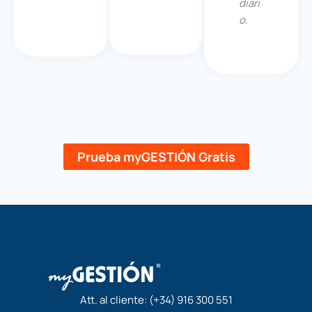
diari
o.
Prueba myGESTIÓN Gratis
Att. al cliente:
(+34) 916 300 551