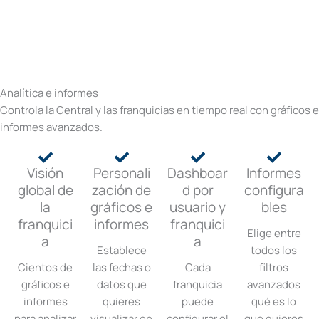
Analítica e informes
Controla la Central y las franquicias en tiempo real con gráficos e
informes avanzados.
Visión
Personali
Dashboar
Informes
global de
zación de
d por
configura
la
gráficos e
usuario y
bles
franquici
informes
franquici
Elige entre
a
a
Establece
todos los
Cientos de
las fechas o
Cada
filtros
gráficos e
datos que
franquicia
avanzados
informes
quieres
puede
qué es lo
para analizar
visualizar en
configurar el
que quieres