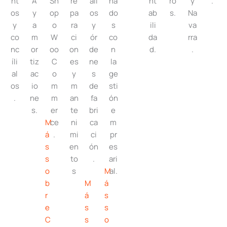
nt
A
Sh
re
all
na
nt
ro
y
.
os
y
op
pa
os
do
ab
s.
Na
y
a
o
ra
y
s
ili
va
co
m
W
ci
ór
co
da
rra
nc
or
oo
on
de
n
d.
.
íli
tiz
C
es
ne
la
al
ac
o
y
s
ge
os
io
m
m
de
sti
.
ne
m
an
fa
ón
s.
er
te
bri
e
M
ce
ni
ca
m
á
.
mi
ci
pr
s
en
ón
es
s
to
.
ari
o
s
M
al.
b
M
á
r
á
s
e
s
s
C
s
o