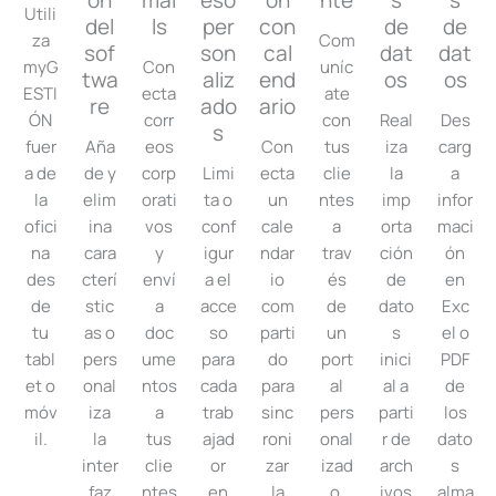
ón
mai
eso
ón
nte
s
s
Utili
del
ls
per
con
de
de
za
Com
sof
son
cal
dat
dat
myG
Con
uníc
twa
aliz
end
os
os
ESTI
ecta
ate
re
ado
ario
ÓN
corr
con
Real
Des
s
fuer
Aña
eos
Con
tus
iza
carg
a de
de y
corp
Limi
ecta
clie
la
a
la
elim
orati
ta o
un
ntes
imp
infor
ofici
ina
vos
conf
cale
a
orta
maci
na
cara
y
igur
ndar
trav
ción
ón
des
cterí
enví
a el
io
és
de
en
de
stic
a
acce
com
de
dato
Exc
tu
as o
doc
so
parti
un
s
el o
tabl
pers
ume
para
do
port
inici
PDF
et o
onal
ntos
cada
para
al
al a
de
móv
iza
a
trab
sinc
pers
parti
los
il.
la
tus
ajad
roni
onal
r de
dato
inter
clie
or
zar
izad
arch
s
faz
ntes
en
la
o.
ivos
alma